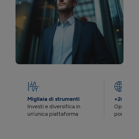
Migliaia di strumenti
+26 merca
Investi e diversifica in
Opportuni
un’unica piattaforma
portata d