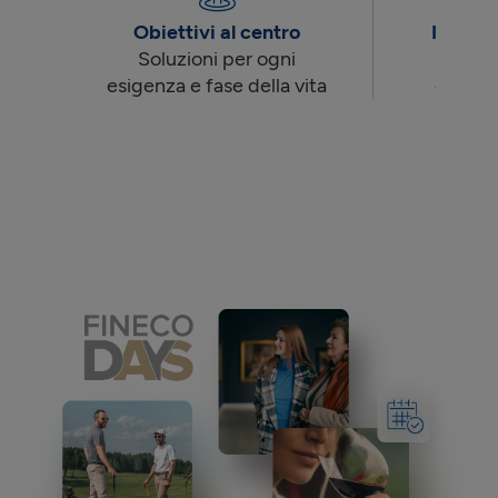
Obiettivi al centro
Innova
Soluzioni per ogni
Strumen
esigenza e fase della vita
essere