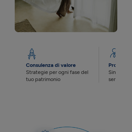
Consulenza di valore
Professio
Strategie per ogni fase del
Singoli o 
tuo patrimonio
sempre il