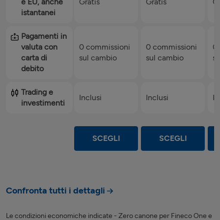
e EU, anche
Gratis
Gratis
Gr
istantanei
Pagamenti in
valuta con
0 commissioni
0 commissioni
0
carta di
sul cambio
sul cambio
s
debito
Trading e
Inclusi
Inclusi
In
investimenti
SCEGLI
SCEGLI
Confronta tutti i dettagli
Le condizioni economiche indicate - Zero canone per Fineco One e