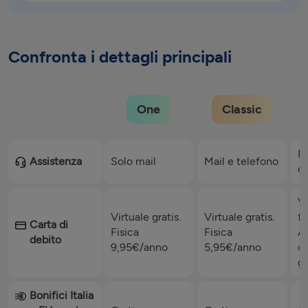
Confronta i dettagli principali
One
Classic
Ma
Assistenza
Solo mail
Mail e telefono
co
Vi
Virtuale gratis.
Virtuale gratis.
fi
Carta di
Fisica
Fisica
An
debito
9,95€/anno
5,95€/anno
cr
gr
Bonifici Italia