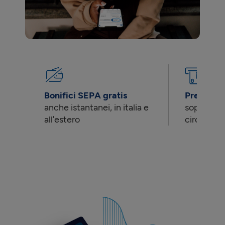
Bonifici SEPA gratis
Prelievi g
anche istantanei, in italia e
sopra 99€ 
all’estero
circuito 