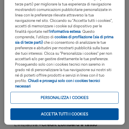
Il rischio inflazione potrebbe influenzare il
terze parti) per migliorare la tua esperienza di navigazione
vostro investimento in strumenti finanziari.
mostrandoti comunicazioni pubblicitarie personalizzate in
Per rischio inflazione si intende la possibilità
linea con le preferenze rilevate attraverso la tua
navigazione nel sito. Cliccando su “Accetta tutti i cookies”,
che l'aumento del costo della vita riduca o
accetti di memorizzare i cookie sul dispositivo per le
annulli i rendimenti o il valore di un
finalità riportate nell’
Informativa estesa
. Questo
determinato investimento, in termini reali.
comprende, l'utilizzo di
cookies di profilazione (sia di prima
Le commissioni di negoziazione indicate
sia di terze parti)
che ci consentono di analizzare le tue
preferenze e abitudini per mostrarti pubblicità sulla base
per la compravendita di strumenti finanziari
dei tuoi interessi. Clicca su "Personalizza i cookies" per non
si riferiscono soltanto alle operazioni
accettarli e/o per gestire direttamente le tue preferenze.
disposte online.
Proseguendo solo con i cookies tecnici non saremo in
grado né di personalizzare la tua navigazione sui nostri siti
Nei casi in cui la divisa di negoziazione dello
né di poterti offrire prodotti e servizi in linea con il tuo
strumento dovesse risultare differente
profilo.
Chiudi e prosegui solo con i cookies tecnici
rispetto a quella del conto di regolamento
necessari
delle operazioni, la Banca applica un tasso
PERSONALIZZA I COOKIES
di cambio che incorpora una componente
di costo sotto forma di spread (differente in
funzione delle divise utilizzate).
Dettagli
ACCETTA TUTTI I COOKIES
L’iniziativa «
Credit Lombard a tasso